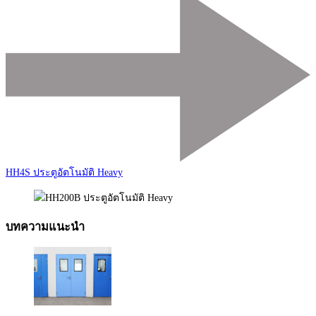
HH4S ประตูอัตโนมัติ Heavy
บทความแนะนำ