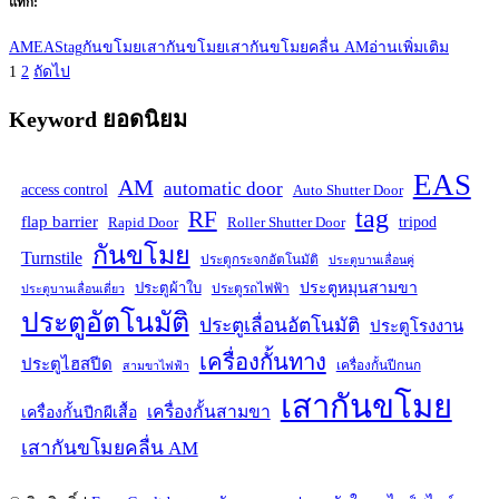
แท็ก:
AM
EAS
tag
กันขโมย
เสากันขโมย
เสากันขโมยคลื่น AM
อ่านเพิ่มเติม
Posts
หน้า
หน้า
1
2
ถัดไป
pagination
Keyword ยอดนิยม
EAS
AM
automatic door
access control
Auto Shutter Door
tag
RF
flap barrier
tripod
Rapid Door
Roller Shutter Door
กันขโมย
Turnstile
ประตูกระจกอัตโนมัติ
ประตูบานเลื่อนคู่
ประตูหมุนสามขา
ประตูผ้าใบ
ประตูรถไฟฟ้า
ประตูบานเลื่อนเดี่ยว
ประตูอัตโนมัติ
ประตูเลื่อนอัตโนมัติ
ประตูโรงงาน
เครื่องกั้นทาง
ประตูไฮสปีด
เครื่องกั้นปีกนก
สามขาไฟฟ้า
เสากันขโมย
เครื่องกั้นสามขา
เครื่องกั้นปีกผีเสื้อ
เสากันขโมยคลื่น AM