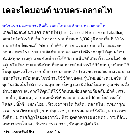
กับ:
เดอะไดมอนด์ นวนคร-ตลาดไท
หน้าแรก
ผลงานการติดตั้ง
เดอะไดมอนด์ นวนคร-ตลาดไท
เดอะไดมอนด์ นวนคร-ตลาดไท (The Diamond Navanakorn-Taladthai)
คอนโดโลว์ไรส์ 8 ชั้น 9 อาคาร รวมทั้งหมด 3,006 ยูนิต บนพื้นที่ 30 ไร่
จากบริษัท ไดมอนด์ รัชดา เฮ้าส์ซิ่ง ทำเล นวนคร-ตลาดไท ถนนเทพ
กุญชร ซอยโรงแรมแมนฮัตตัน นวนคร คอนโดดีราคาถูกให้คุณพร้อม
สัมผัสทุกความสุขและสไตล์การใช้ชีวิต บนพื้นที่ที่เปิดกว้างและไม่จำกัด
อยู่แค่ในห้อง กับแนวคิดใหม่ที่สอดแทรกสไตล์การใช้ชีวิตสมบูรณ์แบบไว้
ในทุกมุมของโครงการ ด้วยการออกแบบสิ่งอำนวยความสะดวกส่วนกลาง
ขนาดใหญ่ พร้อมตอบโจทย์การใช้ชีวิตของคนรุ่นใหม่อย่างครบครัน ให้
ทุกวันเติมเต็มไปด้วยความสุขอย่างใหญ่ และมีสไตล์ในแบบคุณ พร้อมสิ่ง
อำนวยความสะดวกให้คุณได้ใช้ชีวิตแบบผ่อนคลายกับคลับเฮ้าส์ , สระ
ว่ายน้ำ , ฟิตเนส , สวนและพื้นที่พักผ่อน แวดล้อมไปด้วย ใกล้ เทสโก้
โลตัส , บิ๊กซี , เมกะโฮม , ฟิวเจอร์ พาร์ค รังสิต , ตลาดไท , ร.พ.การุณ
เวช , ร.พ.ภัทรธนบุรี , ร.พ.ปทุมเวช , ม.ธรรมศาสตร์รังสิต , ม.กรุงเทพ
รังสิต , ม.ราชภัฏวไลยอลงกรณ์ , นิคมอุตสาหกรรมนวนคร , กรมที่ดิน ,
เทศบาลท่าโขลง , วันพระธรรมกาย , วัดคุณหญิงส้มจีน
ประเภททรัพย์สิน
: คอนโด