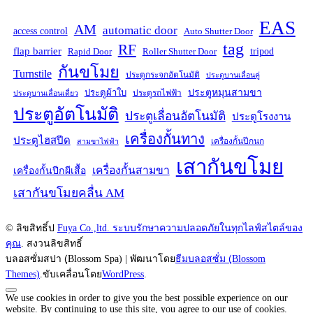
EAS
AM
automatic door
access control
Auto Shutter Door
tag
RF
flap barrier
tripod
Rapid Door
Roller Shutter Door
กันขโมย
Turnstile
ประตูกระจกอัตโนมัติ
ประตูบานเลื่อนคู่
ประตูหมุนสามขา
ประตูผ้าใบ
ประตูรถไฟฟ้า
ประตูบานเลื่อนเดี่ยว
ประตูอัตโนมัติ
ประตูเลื่อนอัตโนมัติ
ประตูโรงงาน
เครื่องกั้นทาง
ประตูไฮสปีด
เครื่องกั้นปีกนก
สามขาไฟฟ้า
เสากันขโมย
เครื่องกั้นสามขา
เครื่องกั้นปีกผีเสื้อ
เสากันขโมยคลื่น AM
© ลิขสิทธิ์ป
Fuya Co.,ltd. ระบบรักษาความปลอดภัยในทุกไลฟ์สไตล์ของ
คุณ
. สงวนลิขสิทธิ์
บลอสซั่มสปา (ฺBlossom Spa) | พัฒนาโดย
ธีมบลอสซั่ม (ฺBlossom
Themes)
.ขับเคลื่อนโดย
WordPress
.
We use cookies in order to give you the best possible experience on our
website. By continuing to use this site, you agree to our use of cookies.