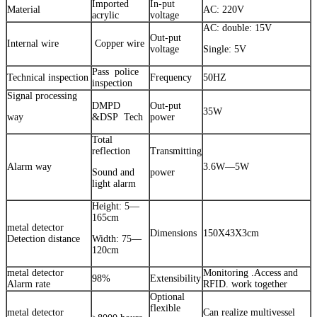
Imported
In-put
Material
AC: 220V
acrylic
voltage
AC: double: 15V
Out-put
Internal wire
Copper wire
voltage
Single: 5V
Pass police
Technical inspection
Frequency
50HZ
inspection
Signal processing
DMPD
Out-put
35W
way
&DSP Tech
power
Total
reflection
Transmitting
Alarm way
3.6W—5W
Sound and
power
light alarm
Height: 5—
165cm
metal detector
Dimensions
150X43X3cm
Detection distance
Width: 75—
120cm
metal detector
Monitoring .Access and
98%
Extensibility
Alarm rate
RFID. work together
Optional
flexible
metal detector
Can realize multivessel