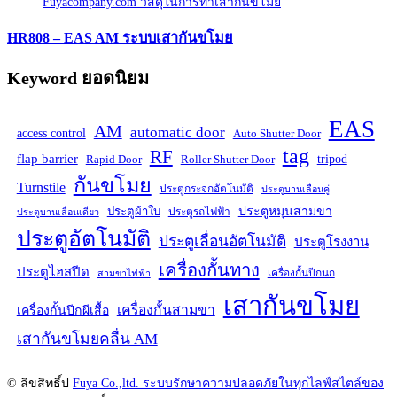
HR808 – EAS AM ระบบเสากันขโมย
Keyword ยอดนิยม
EAS
AM
automatic door
access control
Auto Shutter Door
tag
RF
flap barrier
tripod
Rapid Door
Roller Shutter Door
กันขโมย
Turnstile
ประตูกระจกอัตโนมัติ
ประตูบานเลื่อนคู่
ประตูหมุนสามขา
ประตูผ้าใบ
ประตูรถไฟฟ้า
ประตูบานเลื่อนเดี่ยว
ประตูอัตโนมัติ
ประตูเลื่อนอัตโนมัติ
ประตูโรงงาน
เครื่องกั้นทาง
ประตูไฮสปีด
เครื่องกั้นปีกนก
สามขาไฟฟ้า
เสากันขโมย
เครื่องกั้นสามขา
เครื่องกั้นปีกผีเสื้อ
เสากันขโมยคลื่น AM
© ลิขสิทธิ์ป
Fuya Co.,ltd. ระบบรักษาความปลอดภัยในทุกไลฟ์สไตล์ของ