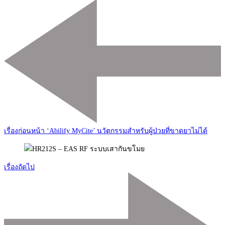
เมนู
นำ
ทาง
โพส
เรื่องก่อนหน้า
‘Abilify MyCite’ นวัตกรรมสำหรับผู้ป่วยที่ขาดยาไม่ได้
เรื่องถัดไป