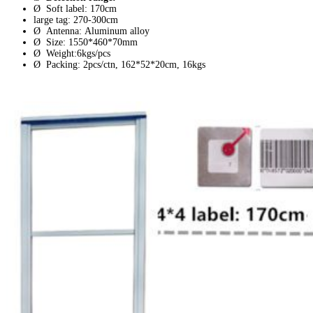
Ø Soft label: 170cm
large tag: 270-300cm
Ø Antenna: Aluminum alloy
Ø Size: 1550*460*70mm
Ø Weight:6kgs/pcs
Ø Packing: 2pcs/ctn, 162*52*20cm, 16kgs