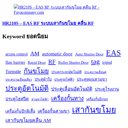
HR210S – EAS RF ระบบเสากันขโมย คลื่น RF
Keyword ยอดนิยม
EAS
AM
automatic door
access control
Auto Shutter Door
tag
RF
flap barrier
tripod
Rapid Door
Roller Shutter Door
กันขโมย
Turnstile
ประตูกระจกอัตโนมัติ
ประตูบานเลื่อนคู่
ประตูหมุนสามขา
ประตูผ้าใบ
ประตูรถไฟฟ้า
ประตูบานเลื่อนเดี่ยว
ประตูอัตโนมัติ
ประตูเลื่อนอัตโนมัติ
ประตูโรงงาน
เครื่องกั้นทาง
ประตูไฮสปีด
เครื่องกั้นปีกนก
สามขาไฟฟ้า
เสากันขโมย
เครื่องกั้นสามขา
เครื่องกั้นปีกผีเสื้อ
เสากันขโมยคลื่น AM