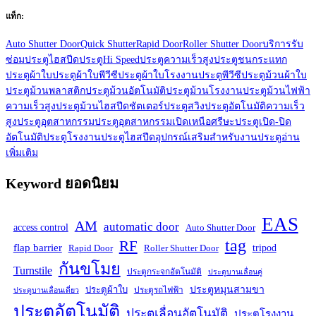
แท็ก:
Auto Shutter Door
Quick Shutter
Rapid Door
Roller Shutter Door
บริการรับ
ซ่อมประตูไฮสปีด
ประตูHi Speed
ประตูความเร็วสูง
ประตูชนกระแทก
ประตูผ้าใบ
ประตูผ้าใบพีวีซี
ประตูผ้าใบโรงงาน
ประตูพีวีซี
ประตูม้วนผ้าใบ
ประตูม้วนพลาสติก
ประตูม้วนอัตโนมัติ
ประตูม้วนโรงงาน
ประตูม้วนไฟฟ้า
ความเร็วสูง
ประตูม้วนไฮสปีดชัตเตอร์
ประตูสวิง
ประตูอัตโนมัติความเร็ว
สูง
ประตูอุตสาหกรรม
ประตูอุตสาหกรรมเปิดเหนือศรีษะ
ประตูเปิด-ปิด
อัตโนมัติ
ประตูโรงงาน
ประตูไฮสปีด
อุปกรณ์เสริมสำหรับงานประตู
อ่าน
เพิ่มเติม
Keyword ยอดนิยม
EAS
AM
automatic door
access control
Auto Shutter Door
tag
RF
flap barrier
tripod
Rapid Door
Roller Shutter Door
กันขโมย
Turnstile
ประตูกระจกอัตโนมัติ
ประตูบานเลื่อนคู่
ประตูหมุนสามขา
ประตูผ้าใบ
ประตูรถไฟฟ้า
ประตูบานเลื่อนเดี่ยว
ประตูอัตโนมัติ
ประตูเลื่อนอัตโนมัติ
ประตูโรงงาน