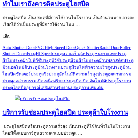
ทำไมเราถึงควรติดประตูไฮสปีด
ประตูไฮสปีด เป็นประตูที่มีการใช้งานในโรงงาน เป็นจำนวนมาก อาจจะ
เรียกได้ว่าเป็นประตูที่มีการใช้งาน ในแ …
แท็ก:
Auto Shutter Door
PVC High Speed Door
Quick Shutter
Rapid Door
Roller
Shutter Door
ประตูHi Speed
ประตูความเร็วสูง
ประตูชนกระแทก
ประตู
ผ้าใบ
ประตูผ้าใบพีวีซี
ประตูพีวีซี
ประตูม้วนผ้าใบ
ประตูม้วนพลาสติก
ประตู
ม้วนอัตโนมัติ
ประตูม้วนโรงงาน
ประตูม้วนไฟฟ้าความเร็วสูง
ประตูม้วน
ไฮสปีดชัตเตอร์
ประตูสวิง
ประตูอัตโนมัติความเร็วสูง
ประตูอุตสาหกรรม
ประตูอุตสาหกรรมเปิดเหนือศรีษะ
ประตูเปิด-ปิด อัตโนมัติ
ประตูโรงงาน
ประตูไฮสปีด
อุปกรณ์เสริมสำหรับงานประตู
อ่านเพิ่มเติม
บริการรับซ่อมประตูไฮสปีด ประตูผ้าใบโรงงาน
ประตูไฮสปีดหรือประตูความเร็วสูง เป็นประตูที่ใช้กันทั่วไปในโรงงาน
โดยมีทั้งแบบการ์ตูนธรรมดาแบบประตูแ …