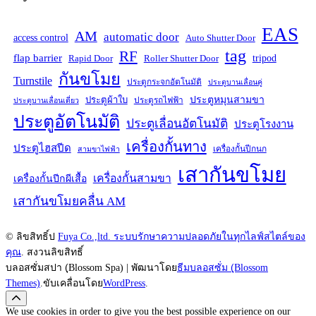
EAS
AM
automatic door
access control
Auto Shutter Door
tag
RF
flap barrier
tripod
Rapid Door
Roller Shutter Door
กันขโมย
Turnstile
ประตูกระจกอัตโนมัติ
ประตูบานเลื่อนคู่
ประตูหมุนสามขา
ประตูผ้าใบ
ประตูรถไฟฟ้า
ประตูบานเลื่อนเดี่ยว
ประตูอัตโนมัติ
ประตูเลื่อนอัตโนมัติ
ประตูโรงงาน
เครื่องกั้นทาง
ประตูไฮสปีด
เครื่องกั้นปีกนก
สามขาไฟฟ้า
เสากันขโมย
เครื่องกั้นสามขา
เครื่องกั้นปีกผีเสื้อ
เสากันขโมยคลื่น AM
© ลิขสิทธิ์ป
Fuya Co.,ltd. ระบบรักษาความปลอดภัยในทุกไลฟ์สไตล์ของ
คุณ
. สงวนลิขสิทธิ์
บลอสซั่มสปา (ฺBlossom Spa) | พัฒนาโดย
ธีมบลอสซั่ม (ฺBlossom
Themes)
.ขับเคลื่อนโดย
WordPress
.
We use cookies in order to give you the best possible experience on our