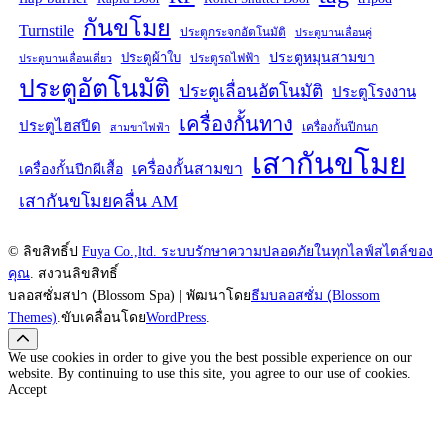
กันขโมย
Turnstile
ประตูกระจกอัตโนมัติ
ประตูบานเลื่อนคู่
ประตูหมุนสามขา
ประตูผ้าใบ
ประตูรถไฟฟ้า
ประตูบานเลื่อนเดี่ยว
ประตูอัตโนมัติ
ประตูเลื่อนอัตโนมัติ
ประตูโรงงาน
เครื่องกั้นทาง
ประตูไฮสปีด
เครื่องกั้นปีกนก
สามขาไฟฟ้า
เสากันขโมย
เครื่องกั้นสามขา
เครื่องกั้นปีกผีเสื้อ
เสากันขโมยคลื่น AM
© ลิขสิทธิ์ป
Fuya Co.,ltd. ระบบรักษาความปลอดภัยในทุกไลฟ์สไตล์ของ
คุณ
. สงวนลิขสิทธิ์
บลอสซั่มสปา (ฺBlossom Spa) | พัฒนาโดย
ธีมบลอสซั่ม (ฺBlossom
Themes)
.ขับเคลื่อนโดย
WordPress
.
We use cookies in order to give you the best possible experience on our
website. By continuing to use this site, you agree to our use of cookies.
Accept