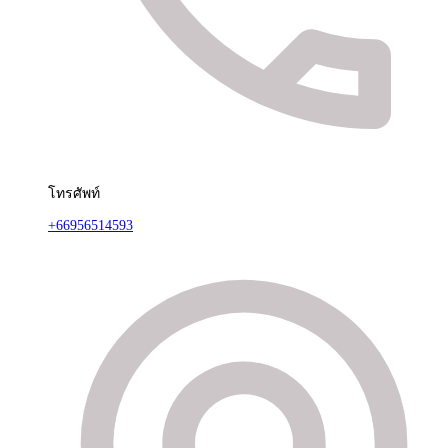
โทรศัพท์
+66956514593