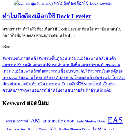
ทำไมถึงต้องเลือกใช้ Dock Leveler
หากถามว่า ทำไมถึงต้องเลือกใช้ Dock Leveler ก่อนอื่นควรย้อนกลับไป
กล่าวถึงที่มาของสะพานยกระดับ หรือ d …
แท็ก:
สะพานขนถ่ายสินค้า
สะพานขึ้นตู้คอนเทรนเนอร์
สะพานคลังสินค้า
สะพานปรับระดับ
สะพานปรับระดับแบบฝังพื้น
สะพานพาดท้ายรถคอน
เทรนเนอร์
สะพานลิฟท์ยก
สะพานเชื่อมปรับระดับได้
สะพานโหลดตู้คอน
เทรนเนอร์
สะพานโหลดปรับระดับ
สะพานโหลดสินค้า
สะพานไฮโดรลิค
อุ
ปกรณ์ขนถ่ายสินค้า หรือ สะพานปรับระดับที่ใช้ระบบไฟฟ้าในการ
ควบคุมการทำงาน
อุปกรณ์สำหรับงานขนถ่ายสินค้า
อ่านเพิ่มเติม
Keyword ยอดนิยม
EAS
AM
automatic door
access control
Auto Shutter Door
tag
RF
flap barrier
tripod
Rapid Door
Roller Shutter Door