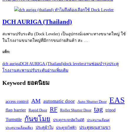
DCH AURIGA (Thailand)
สะพานปรับระดับ (Dock Leveler) เป็นอุปกรณ์เฉพาะทางขนาดใหญ่ ใช้
ในโรงงานขนาดใหญ่ที่มีการขนถ่ายสินค้า สะ …
แท็ก:
dch auriga
DCH AURIGA (Thailand)
dock leveler
งานซ่อมบำรุง
ประตู
โรงงาน
สะพานปรับระดับ
อ่านเพิ่มเติม
Keyword ยอดนิยม
EAS
AM
automatic door
access control
Auto Shutter Door
tag
RF
flap barrier
tripod
Rapid Door
Roller Shutter Door
กันขโมย
Turnstile
ประตูกระจกอัตโนมัติ
ประตูบานเลื่อนคู่
ประตูหมุนสามขา
ประตูผ้าใบ
ประตูรถไฟฟ้า
ประตูบานเลื่อนเดี่ยว