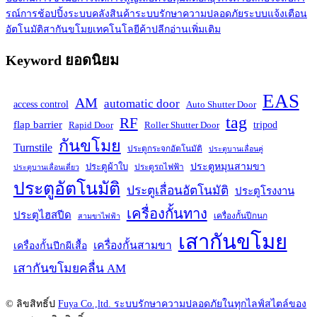
รณ์การช้อปปิ้ง
ระบบคลังสินค้า
ระบบรักษาความปลอดภัย
ระบบแจ้งเตือน
อัตโนมัติ
สากันขโมย
เทคโนโลยีค้าปลีก
อ่านเพิ่มเติม
Keyword ยอดนิยม
EAS
AM
automatic door
access control
Auto Shutter Door
tag
RF
flap barrier
tripod
Rapid Door
Roller Shutter Door
กันขโมย
Turnstile
ประตูกระจกอัตโนมัติ
ประตูบานเลื่อนคู่
ประตูหมุนสามขา
ประตูผ้าใบ
ประตูรถไฟฟ้า
ประตูบานเลื่อนเดี่ยว
ประตูอัตโนมัติ
ประตูเลื่อนอัตโนมัติ
ประตูโรงงาน
เครื่องกั้นทาง
ประตูไฮสปีด
เครื่องกั้นปีกนก
สามขาไฟฟ้า
เสากันขโมย
เครื่องกั้นสามขา
เครื่องกั้นปีกผีเสื้อ
เสากันขโมยคลื่น AM
© ลิขสิทธิ์ป
Fuya Co.,ltd. ระบบรักษาความปลอดภัยในทุกไลฟ์สไตล์ของ