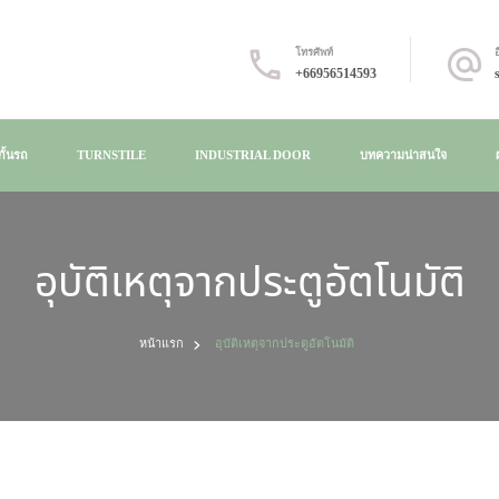
โทรศัพท์
อ
นทุกไลฟ์สไตล์ของคุณ
+66956514593
ั้นรถ
TURNSTILE
INDUSTRIAL DOOR
บทความน่าสนใจ
อุบัติเหตุจากประตูอัตโนมัติ
หน้าแรก
อุบัติเหตุจากประตูอัตโนมัติ