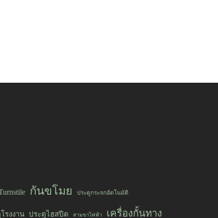
กันขโมย
Turnstile
ประตูกระจกอัตโนมัติ
เครื่องกั้นทาง
ูโรงงาน
ประตูไฮสปีด
สามขาไฟฟ้า