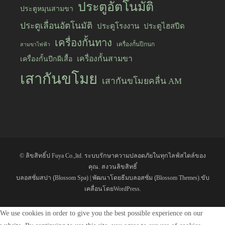
ประตูอัตโนมัติ
ประตูหมุนสามขา
ประตูเลื่อนอัตโนมัติ
ประตูโรงงาน
ประตูไฮสปีด
เครื่องกั้นทาง
เครื่องกั้นปีกนก
สามขาไฟฟ้า
เครื่องกั้นสามขา
เครื่องกั้นปีกผีเสื้อ
เสากันขโมย
เสากันขโมยคลื่น AM
© ลิขสิทธิ์ป
Fuya Co.,ltd. ระบบรักษาความปลอดภัยในทุกไลฟ์สไตล์ของ
คุณ
. สงวนลิขสิทธิ์
บลอสซั่มสปา (ฺBlossom Spa) | พัฒนาโดย
ธีมบลอสซั่ม (ฺBlossom Themes)
.ขับ
เคลื่อนโดย
WordPress
.
We use cookies in order to give you the best possible experience on our