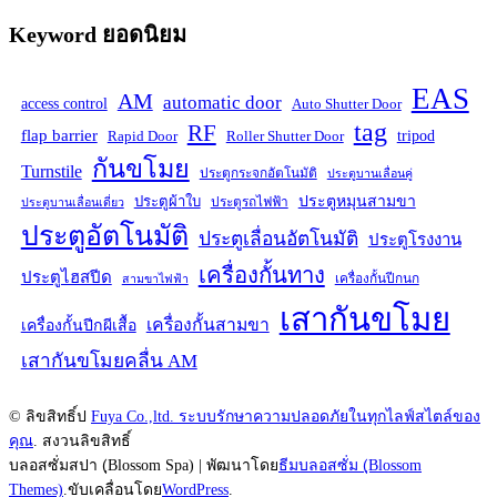
Keyword ยอดนิยม
EAS
AM
automatic door
access control
Auto Shutter Door
tag
RF
flap barrier
tripod
Rapid Door
Roller Shutter Door
กันขโมย
Turnstile
ประตูกระจกอัตโนมัติ
ประตูบานเลื่อนคู่
ประตูหมุนสามขา
ประตูผ้าใบ
ประตูรถไฟฟ้า
ประตูบานเลื่อนเดี่ยว
ประตูอัตโนมัติ
ประตูเลื่อนอัตโนมัติ
ประตูโรงงาน
เครื่องกั้นทาง
ประตูไฮสปีด
เครื่องกั้นปีกนก
สามขาไฟฟ้า
เสากันขโมย
เครื่องกั้นสามขา
เครื่องกั้นปีกผีเสื้อ
เสากันขโมยคลื่น AM
© ลิขสิทธิ์ป
Fuya Co.,ltd. ระบบรักษาความปลอดภัยในทุกไลฟ์สไตล์ของ
คุณ
. สงวนลิขสิทธิ์
บลอสซั่มสปา (ฺBlossom Spa) | พัฒนาโดย
ธีมบลอสซั่ม (ฺBlossom
Themes)
.ขับเคลื่อนโดย
WordPress
.