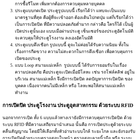
การซื้อรีโมท เพิ่มหากต้องการควบคุมหลายบุคคล
ประตูแบบกดเปิด ประตูรูปแบบนี้ เรียกได้ว่า แทบจะเป็นแบบ
มาตรฐานที่สุด คือผู้ที่จะเข้าออก ต้องเดินไปกดปุ่ม แต่ก็เรียกได้ว่า
เป็นการเปิดปิด ที่มีความปลอดภัยต่ำมาก กล่าวคือ ใครก็ได้ เป็นผู้
เปิดประตูนั้นเอง แบบเมื่อผ่านประตู เซ็นเซอร์ของประตูอัตโนมัติ
จะควบคุมให้ประตูโรงงาน ลงเองอัตโนมัติ
ประตูแบบดึงเชือก รูปแบบนี้ ดูจะไม่ค่อยได้รับความนิยม ทั้งใน
เรื่องการกีดขวาง ความไม่สะดวกในการดึงเชือก เพื่อควบคุมการ
เปิดของประตู
แบบ Loop สนามแม่เหล็ก รูปแบบนี้ ได้รับการยอมรับในเรื่อง
ความปลอดภัย คือประตูจะเปิดเมื่อมีโลหะ เช่น รถโฟล์คลิฟ อยู่ใน
บริเวณ สนามแม่เหล็ก จึงมีการเปิดปิด ลดปัญหาการเปิดปิด ของ
บุคคล เนื่องจากคนไม่มีเหล็ก หรือ โลหะพอให้สนามแม่เหล็ก
ทำงาน
การเปิดปิด ประตูโรงงาน ประตูอุตสาหกรรม ด้วยระบบ RFID
นอกจากการเปิด ทั้ง 6 แบบแล้วทางเรายังมีการควบคุมการเปิดปิด ด้วย
ระบบ RFID ที่มีความเสถียรมานำเสนอ นั้นคือ การเปิดประตูด้วยระบบ
คลื่นสัญญาณ โดยมีให้เลือกทั้งหัวอ่านระบบใกล้ ระยะไกล และยังรองรับ
การเปิดปิดด้วยระบบตรวจสอบใบหน้า ตรวจสอบลายนิ้วมือ หรือ ระบบ