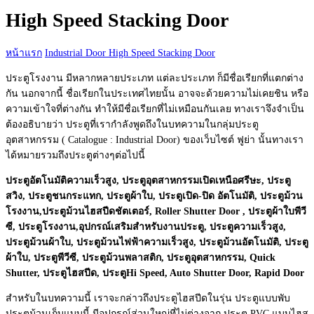
กับ:
High Speed Stacking Door
หน้าแรก
Industrial Door
High Speed Stacking Door
ประตูโรงงาน มีหลากหลายประเภท แต่ละประเภท ก็มีชื่อเรียกที่แตกต่าง
กัน นอกจากนี้ ชื่อเรียกในประเทศไทยนั้น อาจจะด้วยความไม่เคยชิน หรือ
ความเข้าใจที่ต่างกัน ทำให้มีชื่อเรียกที่ไม่เหมือนกันเลย ทางเราจึงจำเป็น
ต้องอธิบายว่า ประตูที่เรากำลังพูดถึงในบทความในกลุ่มประตู
อุตสาหกรรม ( Catalogue : Industrial Door) ของเว็บไซต์ ฟูย่า นั้นทางเรา
ได้หมายรวมถึงประตูต่างๆต่อไปนี้
ประตูอัตโนมัติความเร็วสูง, ประตูอุตสาหกรรมเปิดเหนือศรีษะ, ประตู
สวิง, ประตูชนกระแทก, ประตูผ้าใบ, ประตูเปิด-ปิด อัตโนมัติ, ประตูม้วน
โรงงาน,ประตูม้วนไฮสปีดชัตเตอร์, Roller Shutter Door , ประตูผ้าใบพีวี
ซี, ประตูโรงงาน,อุปกรณ์เสริมสำหรับงานประตู, ประตูความเร็วสูง,
ประตูม้วนผ้าใบ, ประตูม้วนไฟฟ้าความเร็วสูง, ประตูม้วนอัตโนมัติ, ประตู
ผ้าใบ, ประตูพีวีซี, ประตูม้วนพลาสติก, ประตูอุตสาหกรรม, Quick
Shutter, ประตูไฮสปีด, ประตูHi Speed, Auto Shutter Door, Rapid Door
สำหรับในบทความนี้ เราจะกล่าวถึงประตูไฮสปีดในรุ่น ประตูแบบพับ
ประตูม้วนเก็บแบบนี้ มีอุปกรณ์ส่วนใหญ่ที่ไม่ต่างจาก ประตู PVC แบบไฮส