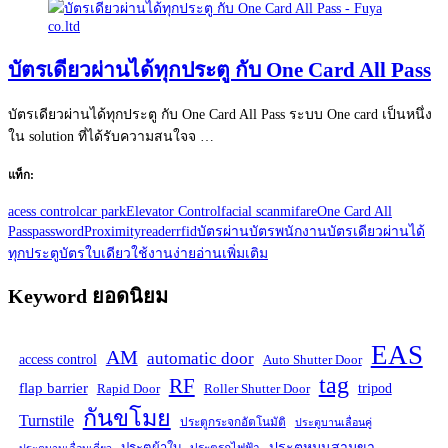
บัตรเดียวผ่านได้ทุกประตู กับ One Card All Pass
บัตรเดียวผ่านได้ทุกประตู กับ One Card All Pass ระบบ One card เป็นหนึ่ง
ใน solution ที่ได้รับความสนใจจ …
แท็ก:
acess control
car park
Elevator Control
facial scan
mifare
One Card All
Pass
password
Proximity
reader
rfid
บัตรผ่าน
บัตรพนักงาน
บัตรเดียวผ่านได้
ทุกประตู
บัตรใบเดียว
ใช้งานง่าย
อ่านเพิ่มเติม
Keyword ยอดนิยม
EAS
AM
automatic door
access control
Auto Shutter Door
tag
RF
flap barrier
tripod
Rapid Door
Roller Shutter Door
กันขโมย
Turnstile
ประตูกระจกอัตโนมัติ
ประตูบานเลื่อนคู่
ประตูหมุนสามขา
ประตูผ้าใบ
ประตูรถไฟฟ้า