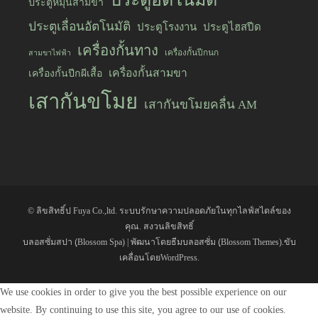
ประตูหมุนสามขา
ประตูเลื่อนอัตโนมัติ
ประตูโรงงาน
ประตูไฮสปีด
เครื่องกั้นทาง
เครื่องกั้นปีกนก
สามขาไฟฟ้า
เครื่องกั้นสามขา
เครื่องกั้นปีกผีเสื้อ
เสากันขโมย
เสากันขโมยคลื่น AM
© ลิขสิทธิ์ป
Fuya Co.,ltd. ระบบรักษาความปลอดภัยในทุกไลฟ์สไตล์ของ
คุณ
. สงวนลิขสิทธิ์
บลอสซั่มสปา (ฺBlossom Spa) | พัฒนาโดย
ธีมบลอสซั่ม (ฺBlossom Themes)
.ขับ
เคลื่อนโดย
WordPress
.
We use cookies in order to give you the best possible experience on our
website. By continuing to use this site, you agree to our use of cookies.